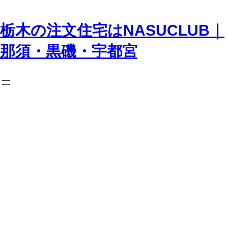
内
容
を
栃木の注文住宅はNASUCLUB｜
ス
キ
那須・黒磯・宇都宮
ッ
プ
English_title:
Case
Study House #55