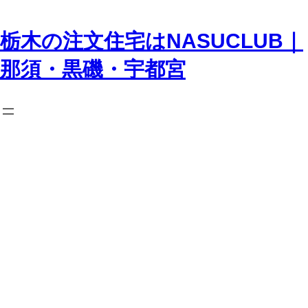
内
容
を
栃木の注文住宅はNASUCLUB｜
ス
キ
那須・黒磯・宇都宮
ッ
プ
English_title:
Case
Study House #88