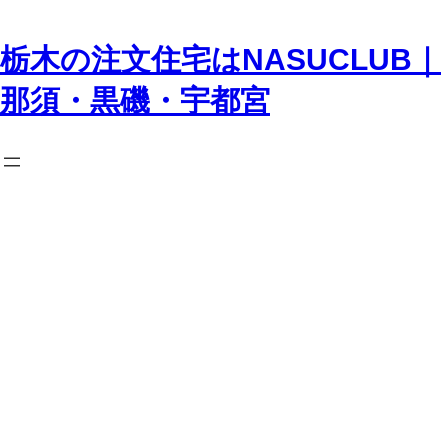
内
容
を
栃木の注文住宅はNASUCLUB｜
ス
キ
那須・黒磯・宇都宮
ッ
プ
English_title:
Case
Study House #90