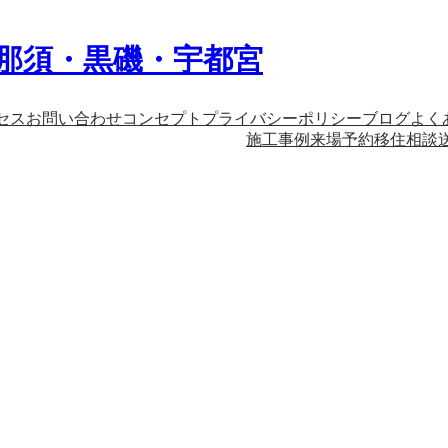
｜那須・黒磯・宇都宮
セス
お問い合わせ
コンセプト
プライバシーポリシー
ブログ
よく
施工事例
来場予約
移住相談
e Study House #9