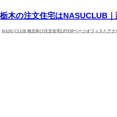
内
容
を
栃木の注文住宅はNASUCLUB
ス
キ
ッ
NASU CLUB 地元向け注文住宅LP
TOPページ
オフィスとアク
プ
English_title:
Cas