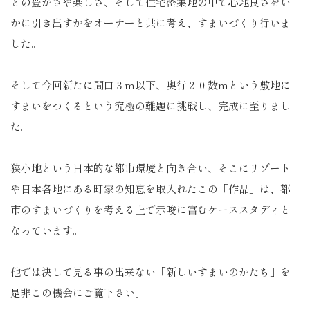
との豊かさや楽しさ、そして住宅密集地の中で心地良さをい
かに引き出すかをオーナーと共に考え、すまいづくり行いま
した。
そして今回新たに間口３ｍ以下、奥行２０数ｍという敷地に
すまいをつくるという究極の難題に挑戦し、完成に至りまし
た。
狭小地という日本的な都市環境と向き合い、そこにリゾート
や日本各地にある町家の知恵を取入れたこの「作品」は、都
市のすまいづくりを考える上で示唆に富むケーススタディと
なっています。
他では決して見る事の出来ない「新しいすまいのかたち」を
是非この機会にご覧下さい。