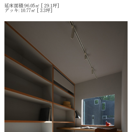
延床面積:96.05㎡ [ 29.1坪]
デッキ: 10.77㎡ [ 3.3坪]